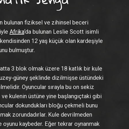
n bulunan fiziksel ve zihinsel beceri
iyle
Afrika
‘da bulunan Leslie Scott isimli
ca kendisinden 12 yaş küçük olan kardeşiyle
unu bulmuştur.
atta 3 blok olmak üzere 18 katlık bir kule
 kuzey-güney şeklinde dizilmişse üstündeki
lmelidir. Oyuncular sırayla bu on sekiz
 ve kulenin üstüne yine başlangıçtaki gibi
uncular dokundukları bloğu çekmeli bunu
anmak zorundadırlar. Kule devrilmeden
 oyunu kaybeder. Eğer tekrar oynanmak