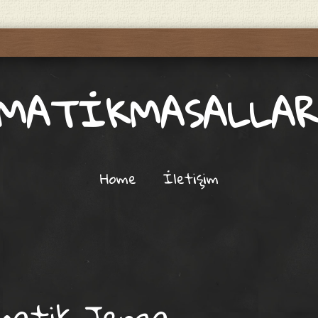
MATİKMASALLAR
Home
İletişim
atik Jenga