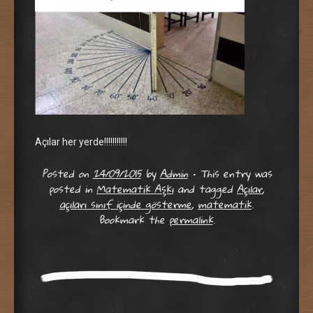
Açılar her yerde!!!!!!!!!!!
Posted on
24/09/2015
by
Admin
•
This entry was
posted in
Matematik Aşkı
and tagged
Açılar
,
açıları sınıf içinde gösterme
,
matematik
.
Bookmark the
permalink
.