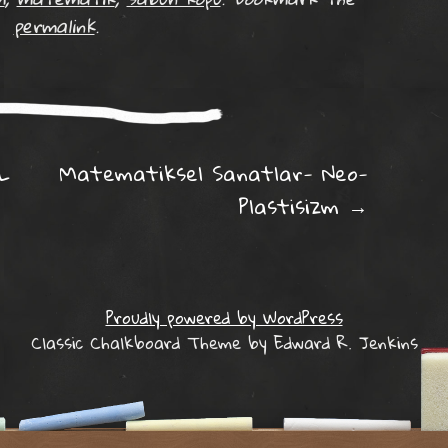
permalink
.
ation
L
Matematiksel Sanatlar- Neo-
Plastisizm
→
Proudly powered by WordPress
Classic Chalkboard Theme by Edward R. Jenkins