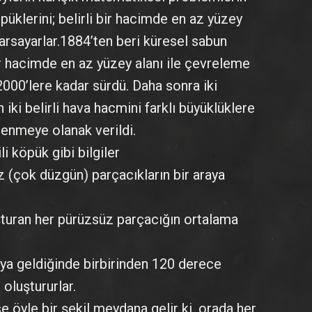
öpüklerini; belirli bir hacimde en az yüzey
varsayarlar.1884’ten beri küresel sabun
bir hacimde en az yüzey alanı ile çevreleme
2000’lere kadar sürdü. Daha sonra iki
ki belirli hava hacmini farklı büyüklüklere
lenmeye olanak verildi.
i köpük gibi bilgiler
 (çok düzgün) parçacıkların bir araya
turan her pürüzsüz parçacığın ortalama
ya geldiğinde birbirinden 120 derece
 oluştururlar.
se öyle bir şekil meydana gelir ki, orada her