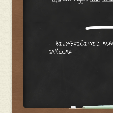
Post navig
←
BİLMEDİĞİMİZ ASA
SAYILAR