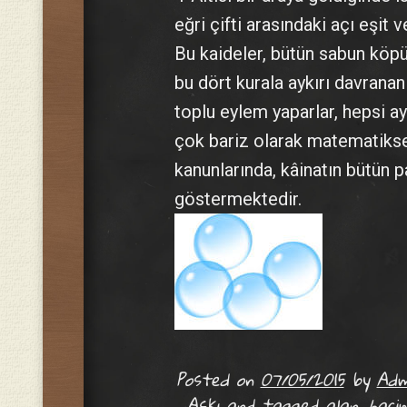
eğri çifti arasındaki açı eşit 
Bu kaideler, bütün sabun köpük
bu dört kurala aykırı davrana
toplu eylem yaparlar, hepsi a
çok bariz olarak matematiksel
kanunlarında, kâinatın bütün 
göstermektedir.
Posted on
07/05/2015
by
Adm
Aşkı
and tagged
alan
,
haci