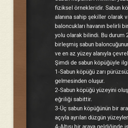
fiziksel örnekleridir. Sabun k
alanına sahip şekiller olarak 
baloncukları havanın belirli 
yolu olarak bilindi. Bu durum 
birleşmiş sabun baloncuğunun i
ve en az yüzey alanıyla çevre
Şimdi de sabun köpüğüyle ilgil
1-Sabun köpüğü zarı pürüzsüz
gelmesinden oluşur.
2-Sabun köpüğü yüzeyini oluş
eğriliği sabittir.
3-Üç sabun köpüğünün bir ara
açıyla ayrılan düzgün yüzeyler
4-Altısı bir araya geldiğinde i