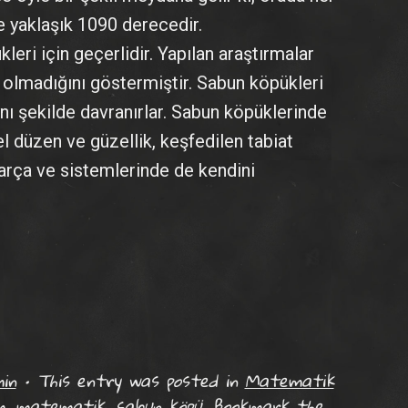
ve yaklaşık 1090 derecedir.
leri için geçerlidir. Yapılan araştırmalar
n olmadığını göstermiştir. Sabun köpükleri
ynı şekilde davranırlar. Sabun köpüklerinde
 düzen ve güzellik, keşfedilen tabiat
parça ve sistemlerinde de kendini
in
•
This entry was posted in
Matematik
m
,
matematik
,
sabun köpü
. Bookmark the